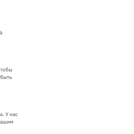
й
чтобы
 быть
. У нас
 нашим