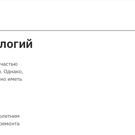
ологий
 частью
. Однако,
жно иметь
голетним
 ремонта