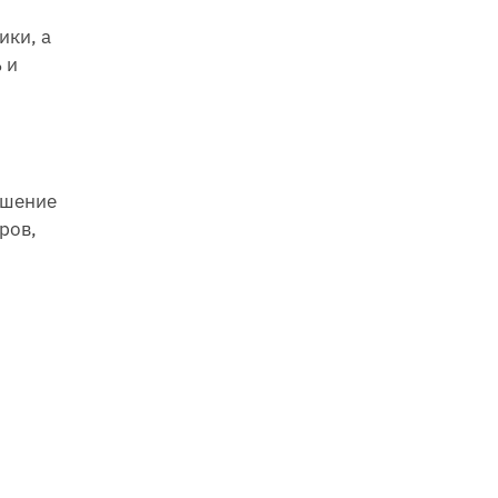
ики, а
 и
ешение
ров,